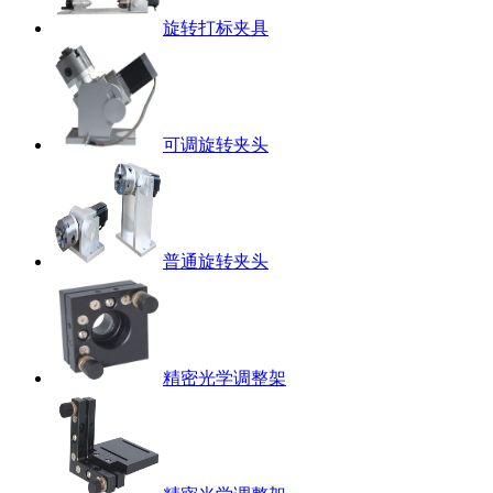
旋转打标夹具
可调旋转夹头
普通旋转夹头
精密光学调整架