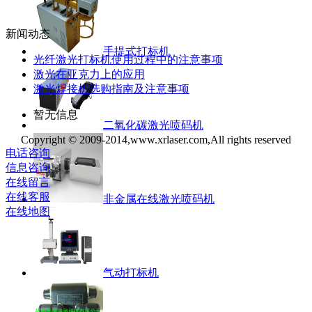
新闻动态
手提式打标机
光纤激光打标机使用过程中的注意事项
激光在亚克力上的应用
激光焊接机选购指南及注意事项
暂无信息
二氧化碳激光喷码机
Copyright © 2009-2014,www.xrlaser.com,All rights reserved
电话咨询
信息咨询
在线留言
在线客服
非金属在线激光喷码机
在线地图
气动打标机