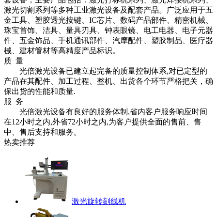
激光切割系列等多种工业激光设备及配套产品。广泛应用于五
金工具、塑胶透光按键、
IC
芯片、数码产品部件、精密机械、
珠宝首饰、洁具、量具刃具、钟表眼镜、电工电器、电子元器
件、五金饰品、手机通讯部件、汽摩配件、塑胶制品、医疗器
械、建材管材等高精度产品标识。
质 量
光倍激光设备已建立起完备的质量控制体系
,
对已定型的
产品在其配件、加工过程、整机、出货各个环节严格把关，确
保出货的性能和质量
.
服 务
光倍激光设备有良好的服务体制
,
省内客户服务响应时间
在
12
小时之内
,
外省
72
小时之内
,
为客户提供全面的售前、售
中、售后支持和服务。
热卖推荐
激光旋转刻线机