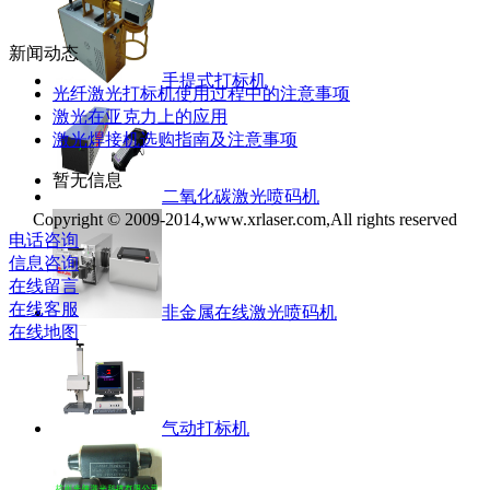
新闻动态
手提式打标机
光纤激光打标机使用过程中的注意事项
激光在亚克力上的应用
激光焊接机选购指南及注意事项
暂无信息
二氧化碳激光喷码机
Copyright © 2009-2014,www.xrlaser.com,All rights reserved
电话咨询
信息咨询
在线留言
在线客服
非金属在线激光喷码机
在线地图
气动打标机