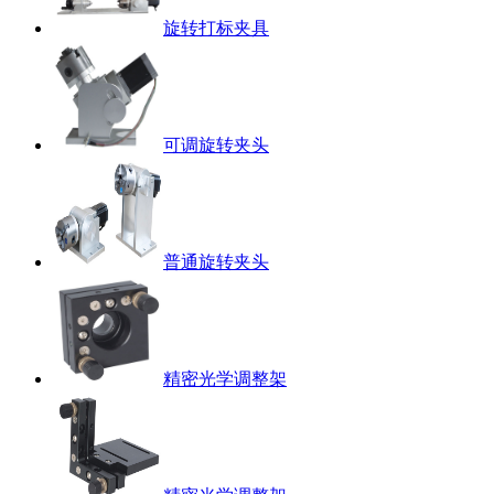
旋转打标夹具
可调旋转夹头
普通旋转夹头
精密光学调整架