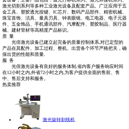
激光切割系列等多种工业激光设备及配套产品。广泛应用于五
金工具、塑胶透光按键、
IC
芯片、数码产品部件、精密机械、
珠宝首饰、洁具、量具刃具、钟表眼镜、电工电器、电子元器
件、五金饰品、手机通讯部件、汽摩配件、塑胶制品、医疗器
械、建材管材等高精度产品标识。
质 量
光倍激光设备已建立起完备的质量控制体系
,
对已定型的
产品在其配件、加工过程、整机、出货各个环节严格把关，确
保出货的性能和质量
.
服 务
光倍激光设备有良好的服务体制
,
省内客户服务响应时间
在
12
小时之内
,
外省
72
小时之内
,
为客户提供全面的售前、售
中、售后支持和服务。
热卖推荐
激光旋转刻线机