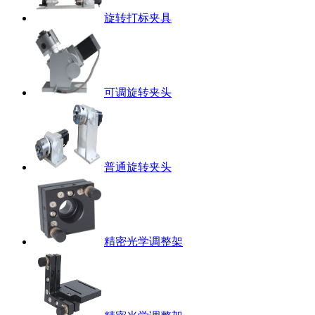
旋转打标夹具
可调旋转夹头
普通旋转夹头
精密光学调整架