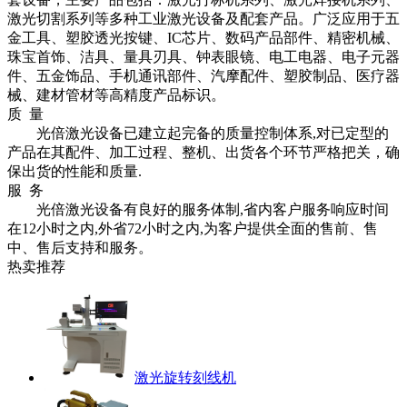
激光切割系列等多种工业激光设备及配套产品。广泛应用于五
金工具、塑胶透光按键、
IC
芯片、数码产品部件、精密机械、
珠宝首饰、洁具、量具刃具、钟表眼镜、电工电器、电子元器
件、五金饰品、手机通讯部件、汽摩配件、塑胶制品、医疗器
械、建材管材等高精度产品标识。
质 量
光倍激光设备已建立起完备的质量控制体系
,
对已定型的
产品在其配件、加工过程、整机、出货各个环节严格把关，确
保出货的性能和质量
.
服 务
光倍激光设备有良好的服务体制
,
省内客户服务响应时间
在
12
小时之内
,
外省
72
小时之内
,
为客户提供全面的售前、售
中、售后支持和服务。
热卖推荐
激光旋转刻线机