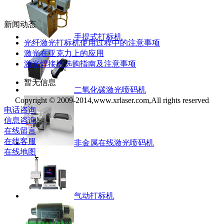
新闻动态
手提式打标机
光纤激光打标机使用过程中的注意事项
激光在亚克力上的应用
激光焊接机选购指南及注意事项
暂无信息
二氧化碳激光喷码机
Copyright © 2009-2014,www.xrlaser.com,All rights reserved
电话咨询
信息咨询
在线留言
在线客服
非金属在线激光喷码机
在线地图
气动打标机